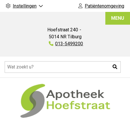
Instellingen
Patiëntenomgeving
Apotheek
MENU
Hoefstraat
Hoefstraat
240
5014 NR
Tilburg
Tel:
013-5499200
Hoofdmenu
Zoeke